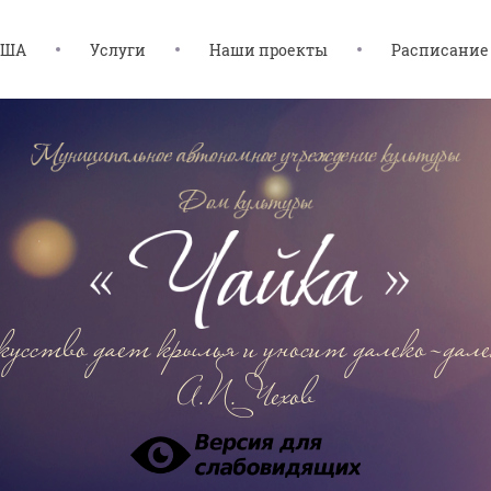
ИША
Услуги
Наши проекты
Расписание
усство дает крылья и уносит далеко-дал
А.П. Чехов