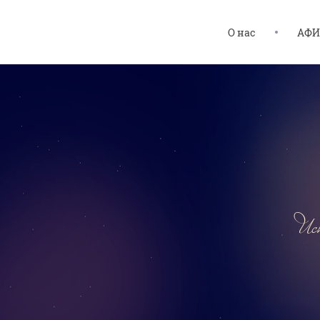
О нас
АФ
Иск